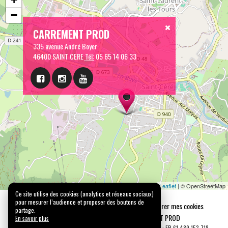
−
CARREMENT PROD
335 avenue André Boyer
46400 SAINT CERE
Tél:
05 65 14 06 33
Leaflet
| © OpenStreetMap
Ce site utilise des cookies (analytics et réseaux sociaux)
pour mesurer l’audience et proposer des boutons de
Mentions légales
Confidentialité
Gérer mes cookies
partage.
Tous droits réservés © 2026 |
CARREMENT PROD
En savoir plus
N° SIRET : 489 153 718 00031 - APE : 9001 Z - N° TVA Int. : FR 61 489 153 718