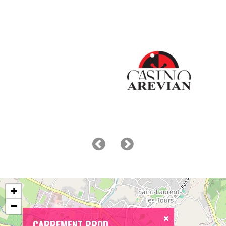
+
−
CARREMENT PROD