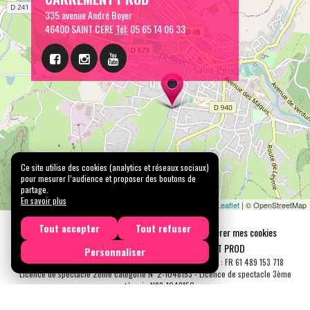
335 avenue André Boyer
46400 SAINT CERE
Tél:
05 65 14 06 33
Ce site utilise des cookies (analytics et réseaux sociaux)
pour mesurer l’audience et proposer des boutons de
partage.
En savoir plus
Leaflet
| © OpenStreetMap
Tout accepter
Tout refuser
Mentions légales
Confidentialité
Gérer mes cookies
Tous droits réservés © 2026 |
CARREMENT PROD
Personnaliser
N° SIRET : 489 153 718 00031 - APE : 9001 Z - N° TVA Int. : FR 61 489 153 718
Licence de spectacle 2ème catégorie N°2-1048153 - Licence de spectacle 3ème
catégorie N°3-1048152