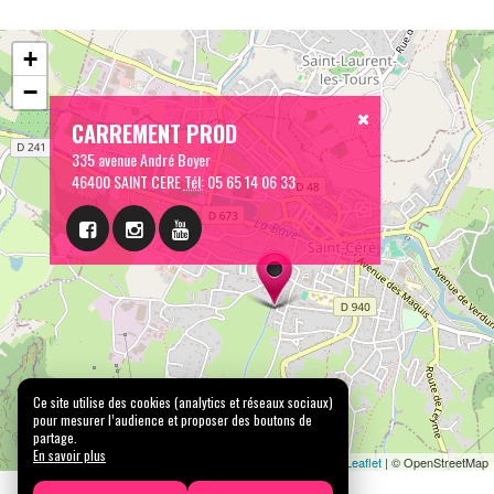
+
−
CARREMENT PROD
335 avenue André Boyer
46400 SAINT CERE
Tél:
05 65 14 06 33
Ce site utilise des cookies (analytics et réseaux sociaux)
pour mesurer l’audience et proposer des boutons de
partage.
En savoir plus
Leaflet
| © OpenStreetMap