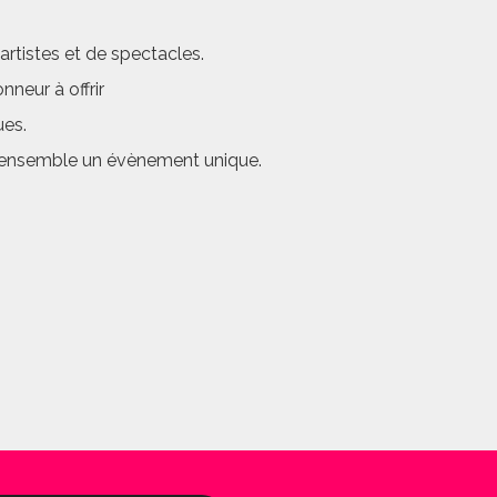
rtistes et de spectacles.
neur à offrir
ues.
er ensemble un évènement unique.