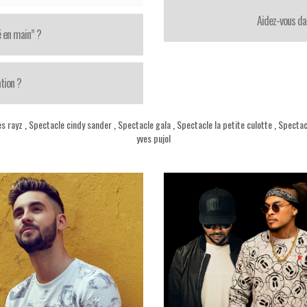
Aidez-vous da
é en main” ?
tion ?
es rayz
,
Spectacle cindy sander
,
Spectacle gala
,
Spectacle la petite culotte
,
Spectacl
yves pujol