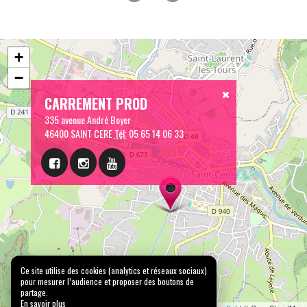
+
−
CARREMENT PROD
335 avenue André Boyer
46400 SAINT CERE
Tél:
05 65 14 06 33
Ce site utilise des cookies (analytics et réseaux sociaux)
Leaflet
| © OpenStreetMap
pour mesurer l’audience et proposer des boutons de
partage.
Mentions légales
Confidentialité
Gérer mes cookies
En savoir plus