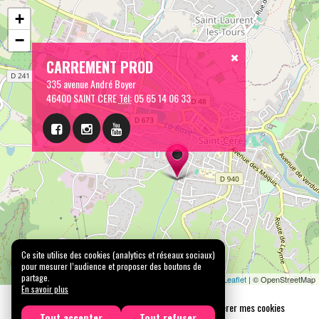
+
−
CARREMENT PROD
335 avenue André Boyer
46400 SAINT CERE
Tél:
05 65 14 06 33
Ce site utilise des cookies (analytics et réseaux sociaux)
pour mesurer l’audience et proposer des boutons de
partage.
Leaflet
| © OpenStreetMap
En savoir plus
Mentions légales
Confidentialité
Gérer mes cookies
Tout accepter
Tout refuser