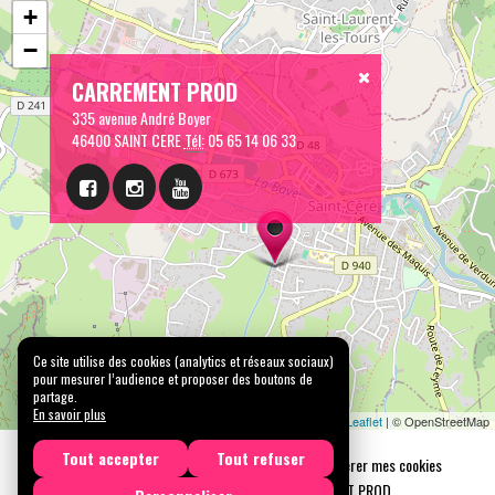
+
−
CARREMENT PROD
335 avenue André Boyer
46400 SAINT CERE
Tél:
05 65 14 06 33
Ce site utilise des cookies (analytics et réseaux sociaux)
pour mesurer l’audience et proposer des boutons de
partage.
En savoir plus
Leaflet
| © OpenStreetMap
Tout accepter
Tout refuser
Mentions légales
Confidentialité
Gérer mes cookies
Tous droits réservés © 2026 |
CARREMENT PROD