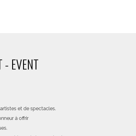
 - EVENT
rtistes et de spectacles.
neur à offrir
ues.