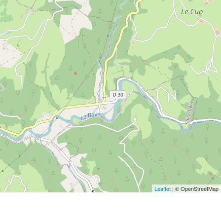
Leaflet
| © OpenStreetMap