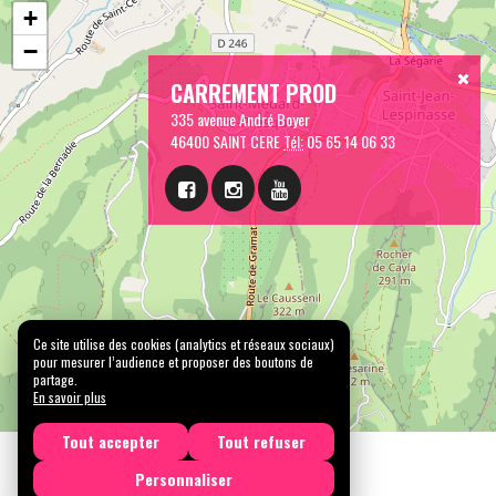
+
−
CARREMENT PROD
335 avenue André Boyer
46400 SAINT CERE
Tél:
05 65 14 06 33
Ce site utilise des cookies (analytics et réseaux sociaux)
pour mesurer l’audience et proposer des boutons de
partage.
En savoir plus
Tout accepter
Tout refuser
Personnaliser