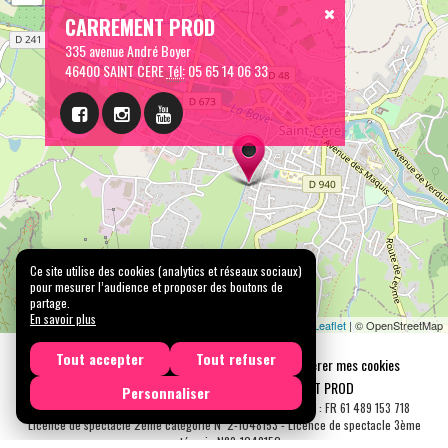
CARREMENT PROD
335 avenue André Boyer
46400 SAINT CERE
Tél:
05 65 14 06 33
Ce site utilise des cookies (analytics et réseaux sociaux)
pour mesurer l’audience et proposer des boutons de
partage.
En savoir plus
Leaflet
| © OpenStreetMap
Tout accepter
Tout refuser
Mentions légales
Confidentialité
Gérer mes cookies
Tous droits réservés © 2026 |
CARREMENT PROD
Personnaliser
N° SIRET : 489 153 718 00031 - APE : 9001 Z - N° TVA Int. : FR 61 489 153 718
Licence de spectacle 2ème catégorie N°2-1048153 - Licence de spectacle 3ème
catégorie N°3-1048152