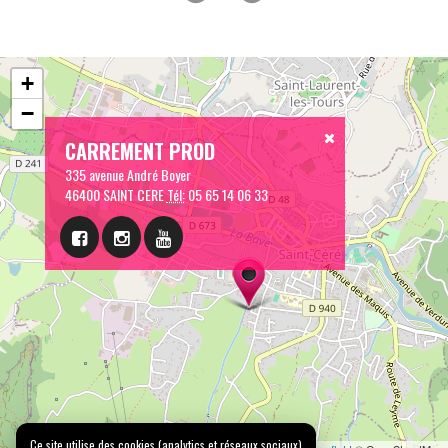
+
−
CARREMENT PROD
335 avenue André Boyer
46400 SAINT CERE
Tél:
05 65 14 06 33
Ce site utilise des cookies (analytics et réseaux sociaux)