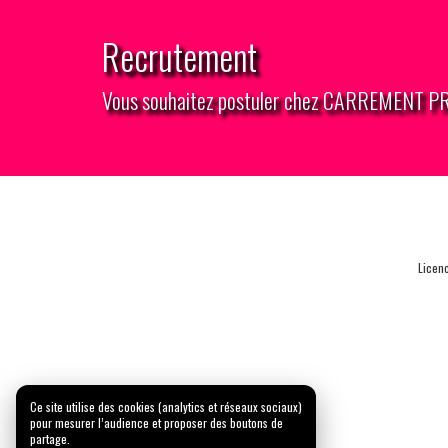
Recrutement
Vous souhaitez postuler chez CARREMENT 
Licen
Ce site utilise des cookies (analytics et réseaux sociaux)
pour mesurer l’audience et proposer des boutons de
partage.