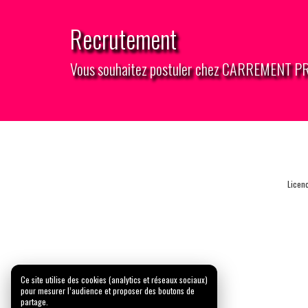
Recrutement
Vous souhaitez postuler chez CARREMENT 
Licen
Ce site utilise des cookies (analytics et réseaux sociaux)
pour mesurer l’audience et proposer des boutons de
partage.