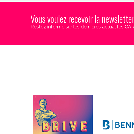
Vous voulez recevoir la newslette
Restez informé sur les dernières actualités