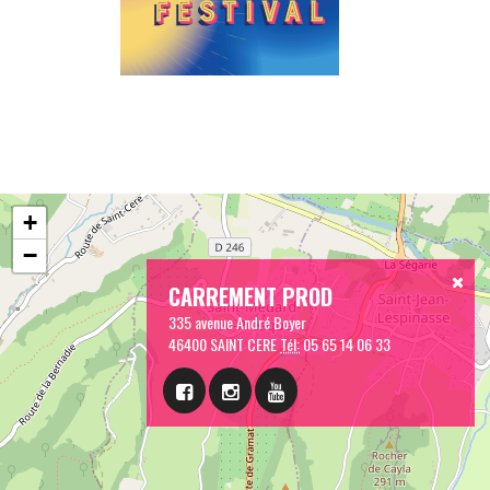
+
−
CARREMENT PROD
335 avenue André Boyer
46400 SAINT CERE
Tél:
05 65 14 06 33