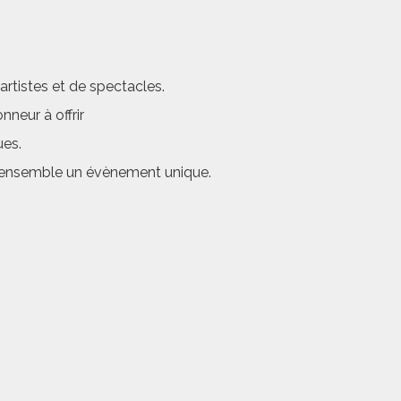
rtistes et de spectacles.
neur à offrir
ues.
er ensemble un évènement unique.