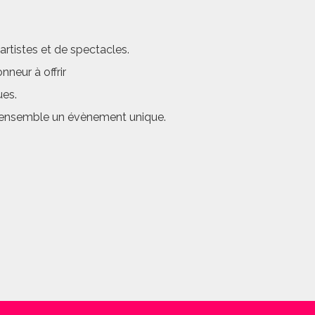
rtistes et de spectacles.
neur à offrir
ues.
er ensemble un évènement unique.