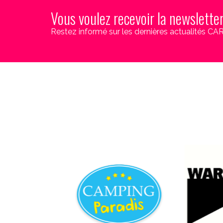
Vous voulez recevoir la newslette
Restez informé sur les dernières actualités