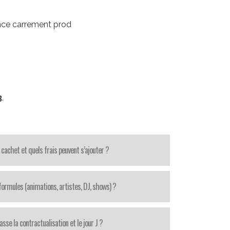
nce carrement prod
3
.
cachet et quels frais peuvent s’ajouter ?
ormules (animations, artistes, DJ, shows) ?
se la contractualisation et le jour J ?