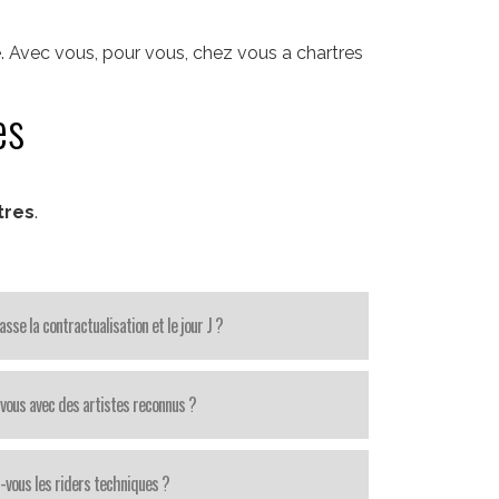
. Avec vous, pour vous, chez vous a chartres
es
tres
.
se la contractualisation et le jour J ?
-vous avec des artistes reconnus ?
-vous les riders techniques ?