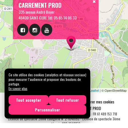
CARREMENT PROD
335 avenue André Boyer
46400 SAINT CERE
Tél:
05 65 14 06 33
Ce site utilise des cookies (analytics et réseaux sociaux)
pour mesurer l’audience et proposer des boutons de
partage.
En savoir plus
Leaflet
| © OpenStreetMap
Tout accepter
Tout refuser
Mentions légales
Confidentialité
Gérer mes cookies
Tous droits réservés © 2026 |
CARREMENT PROD
Personnaliser
N° SIRET : 489 153 718 00031 - APE : 9001 Z - N° TVA Int. : FR 61 489 153 718
Licence de spectacle 2ème catégorie N°2-1048153 - Licence de spectacle 3ème
catégorie N°3-1048152