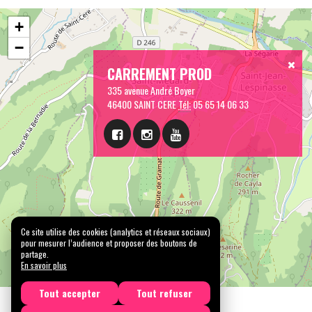
+
−
CARREMENT PROD
335 avenue André Boyer
46400 SAINT CERE
Tél:
05 65 14 06 33
Ce site utilise des cookies (analytics et réseaux sociaux)
pour mesurer l’audience et proposer des boutons de
partage.
En savoir plus
Tout accepter
Tout refuser