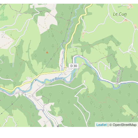
Leaflet
| © OpenStreetMap