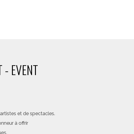
 - EVENT
rtistes et de spectacles.
neur à offrir
ues.