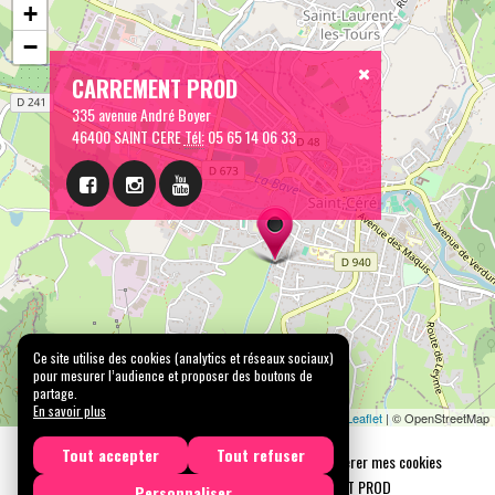
+
−
CARREMENT PROD
335 avenue André Boyer
46400 SAINT CERE
Tél:
05 65 14 06 33
Ce site utilise des cookies (analytics et réseaux sociaux)
pour mesurer l’audience et proposer des boutons de
partage.
En savoir plus
Leaflet
| © OpenStreetMap
Tout accepter
Tout refuser
Mentions légales
Confidentialité
Gérer mes cookies
Tous droits réservés © 2026 |
CARREMENT PROD
Personnaliser