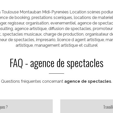
 Toulouse Montauban Midi-Pyrenées Location scènes podiums é
gence de booking, prestations sceniques, locations de materie
ager, regisseur, organisation, evenementiel, agence de spectacl
onsulting, agence artistique, diffusion de spectacles, promoteu
t, spectacles musicaux, charge de production, organisateur d
eur de spectacles, impresario, licence d agent artistique, man
artistique, management artistique et culturel
FAQ - agence de spectacles
Questions fréquentes concernant
agence de spectacles
.
ques ?
Travail