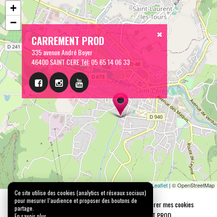
+
−
CARREMENT PROD
335 avenue André Boyer
46400 SAINT CERE
Tél:
05 65 14 06 33
Leaflet
| © OpenStreetMap
Ce site utilise des cookies (analytics et réseaux sociaux)
pour mesurer l’audience et proposer des boutons de
Mentions légales
Confidentialité
Gérer mes cookies
partage.
Tous droits réservés © 2026 |
CARREMENT PROD
En savoir plus