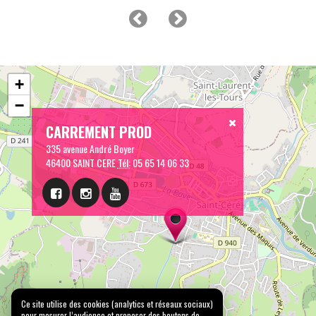
+
−
CARREMENT PROD
335 avenue André Boyer
46400 SAINT CERE
Tél:
05 65 14 06 33
Ce site utilise des cookies (analytics et réseaux sociaux)
pour mesurer l’audience et proposer des boutons de