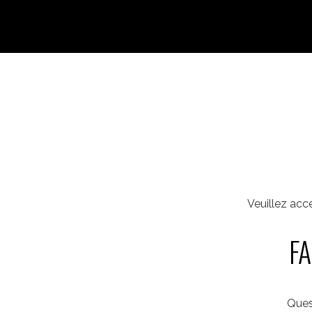
Veuillez acc
FA
Ques