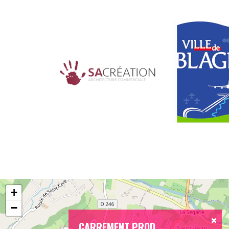
+
−
CARREMENT PROD