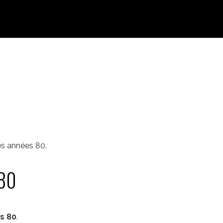
es années 80.
 80
s 80
.