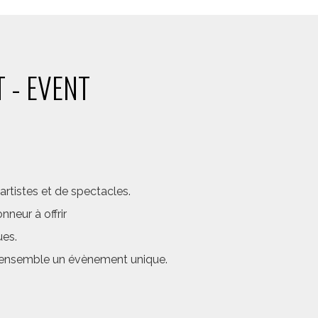
 - EVENT
rtistes et de spectacles.
neur à offrir
ues.
er ensemble un évènement unique.