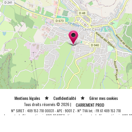
Mentions légales
Confidentialité
Gérer mes cookies
Tous droits réservés © 2026 |
CARREMENT PROD
N° SIRET : 489 153 718 00031 - APE : 9001 Z - N° TVA Int. : FR 61 489 153 718
ce de spectacle 2ème catégorie N°2-1048153 - Licence de spectacle 3ème catégorie N°3-1