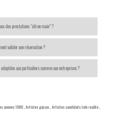
us des prestations “clé en main” ?
nt valider une réservation ?
 adaptées aux particuliers comme aux entreprises ?
des annees 1980
,
Artistes gipsys
,
Artistes candidats tele realite
,