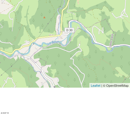
Leaflet
| © OpenStreetMap
048152