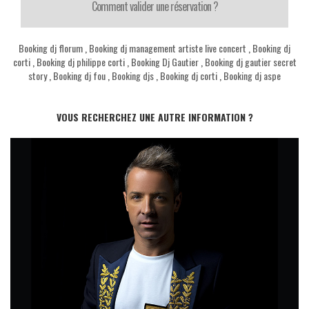
Comment valider une réservation ?
Booking dj florum
,
Booking dj management artiste live concert
,
Booking dj
corti
,
Booking dj philippe corti
,
Booking Dj Gautier
,
Booking dj gautier secret
story
,
Booking dj fou
,
Booking djs
,
Booking dj corti
,
Booking dj aspe
VOUS RECHERCHEZ UNE AUTRE INFORMATION ?