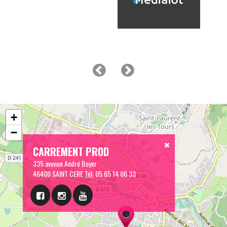
+
−
CARREMENT PROD
335 avenue André Boyer
46400 SAINT CERE
Tél:
05 65 14 06 33