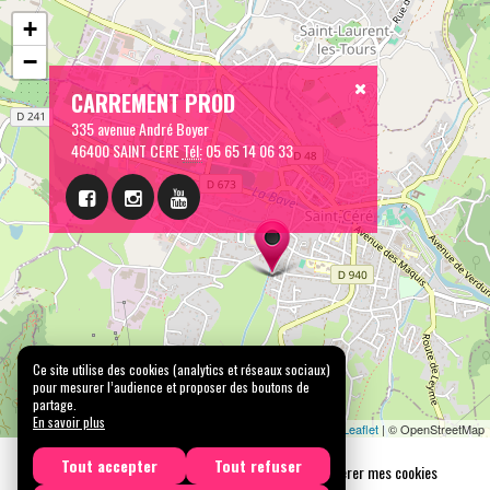
+
−
CARREMENT PROD
335 avenue André Boyer
46400 SAINT CERE
Tél:
05 65 14 06 33
Ce site utilise des cookies (analytics et réseaux sociaux)
pour mesurer l’audience et proposer des boutons de
partage.
En savoir plus
Leaflet
| © OpenStreetMap
Tout accepter
Tout refuser
Mentions légales
Confidentialité
Gérer mes cookies