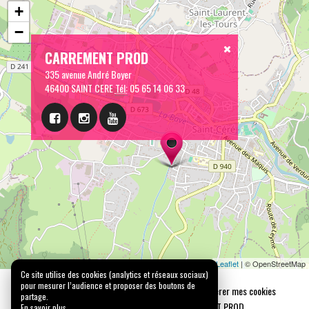
+
−
CARREMENT PROD
335 avenue André Boyer
46400 SAINT CERE
Tél:
05 65 14 06 33
Leaflet
| © OpenStreetMap
Ce site utilise des cookies (analytics et réseaux sociaux)
pour mesurer l’audience et proposer des boutons de
Mentions légales
Confidentialité
Gérer mes cookies
partage.
Tous droits réservés © 2026 |
CARREMENT PROD
En savoir plus