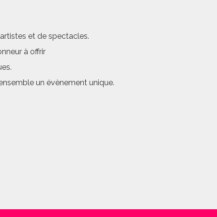
rtistes et de spectacles.
neur à offrir
ues.
er ensemble un évènement unique.