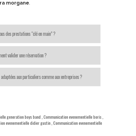
ara morgane
.
us des prestations “clé en main” ?
nt valider une réservation ?
 adaptées aux particuliers comme aux entreprises ?
lle generation boys band
,
Communication evenementielle boris
,
on evenementielle didier gustin
,
Communication evenementielle