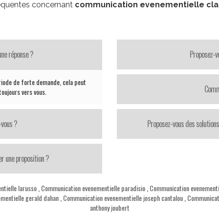
équentes concernant
communication evenementielle cl
une réponse ?
Proposez-vo
riode de forte demande, cela peut
Comme
oujours vers vous.
-vous ?
Proposez-vous des solutions
er une proposition ?
tielle larusso
,
Communication evenementielle paradisio
,
Communication evenementie
mentielle gerald dahan
,
Communication evenementielle joseph cantalou
,
Communicati
anthony joubert