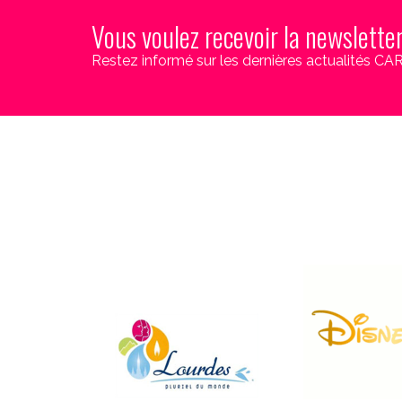
Vous voulez recevoir la newslette
Restez informé sur les dernières actualités