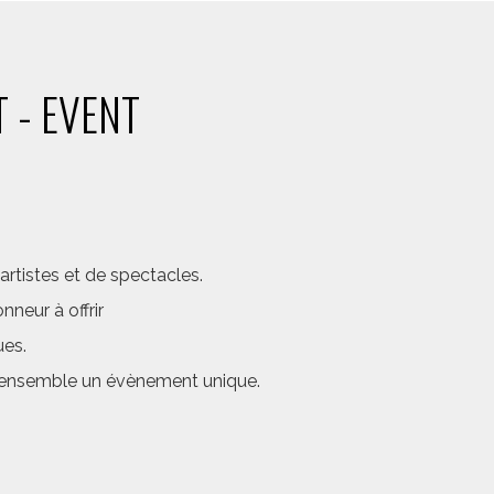
 - EVENT
rtistes et de spectacles.
neur à offrir
ues.
er ensemble un évènement unique.