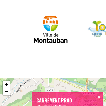
+
−
CARREMENT PROD
335 avenue André Boyer