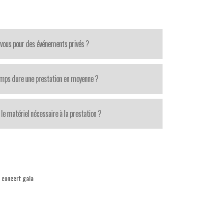
-vous pour des événements privés ?
mps dure une prestation en moyenne ?
le matériel nécessaire à la prestation ?
 concert gala