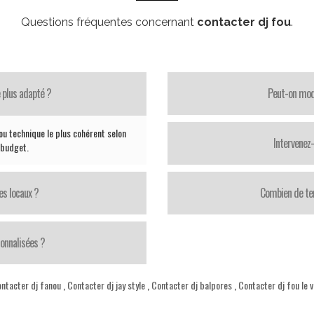
Questions fréquentes concernant
contacter dj fou
.
 plus adapté ?
Peut-on modi
ou technique le plus cohérent selon
Intervenez
e budget.
es locaux ?
Combien de te
onnalisées ?
ntacter dj fanou
,
Contacter dj jay style
,
Contacter dj balpores
,
Contacter dj fou le v