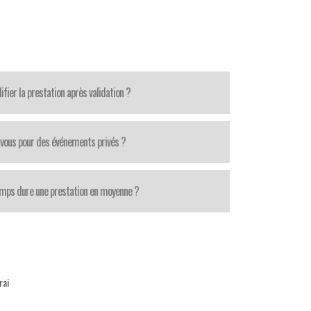
fier la prestation après validation ?
-vous pour des événements privés ?
mps dure une prestation en moyenne ?
rai