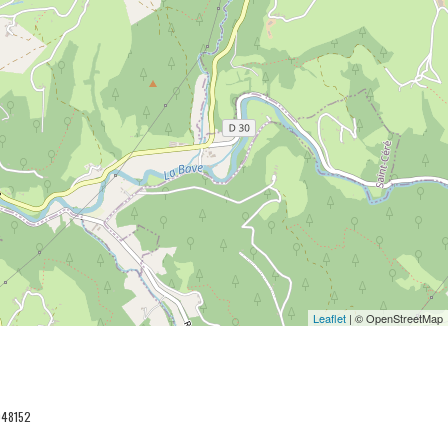
Leaflet
| © OpenStreetMap
048152