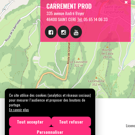
CARREMENT PROD
335 avenue André Boyer
46400 SAINT CERE
Tél:
05 65 14 06 33
Ce site utilise des cookies (analytics et réseaux sociaux)
pour mesurer l’audience et proposer des boutons de
partage.
En savoir plus
Tout accepter
Tout refuser
Licen
Personnaliser