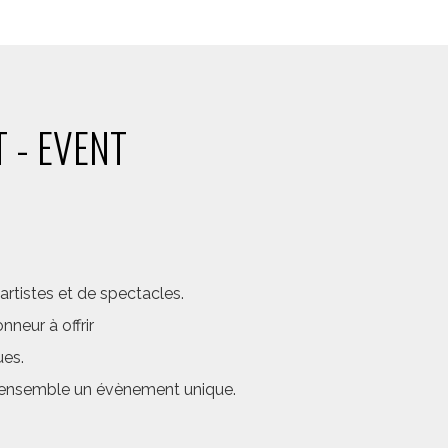
 - EVENT
rtistes et de spectacles.
neur à offrir
ues.
er ensemble un évènement unique.