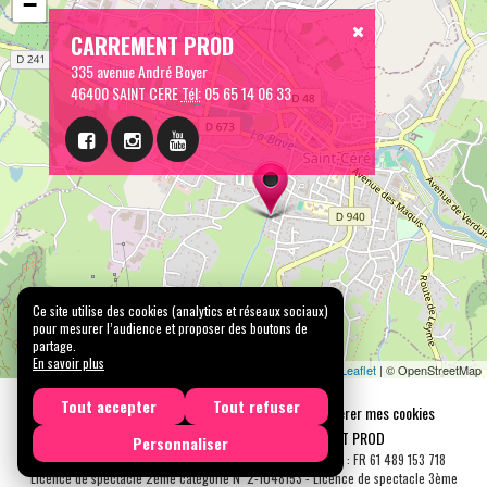
−
CARREMENT PROD
335 avenue André Boyer
46400 SAINT CERE
Tél:
05 65 14 06 33
Ce site utilise des cookies (analytics et réseaux sociaux)
pour mesurer l’audience et proposer des boutons de
partage.
En savoir plus
Leaflet
| © OpenStreetMap
Tout accepter
Tout refuser
Mentions légales
Confidentialité
Gérer mes cookies
Tous droits réservés © 2026 |
CARREMENT PROD
Personnaliser
N° SIRET : 489 153 718 00031 - APE : 9001 Z - N° TVA Int. : FR 61 489 153 718
Licence de spectacle 2ème catégorie N°2-1048153 - Licence de spectacle 3ème