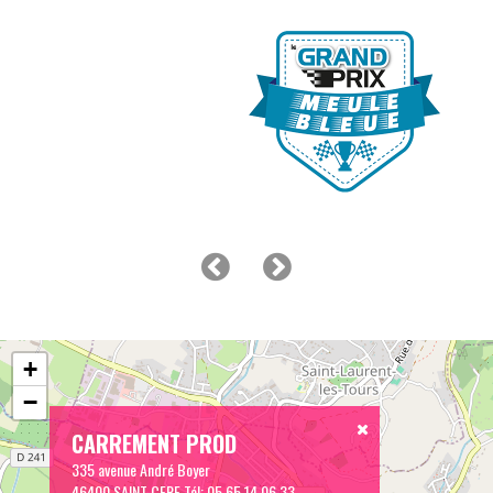
+
−
CARREMENT PROD
335 avenue André Boyer
46400 SAINT CERE
Tél:
05 65 14 06 33