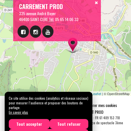
CARREMENT PROD
335 avenue André Boyer
46400 SAINT CERE
Tél:
05 65 14 06 33
Leaflet
| © OpenStreetMap
Ce site utilise des cookies (analytics et réseaux sociaux)
pour mesurer l’audience et proposer des boutons de
Mentions légales
Confidentialité
Gérer mes cookies
partage.
Tous droits réservés © 2026 |
CARREMENT PROD
En savoir plus
N° SIRET : 489 153 718 00031 - APE : 9001 Z - N° TVA Int. : FR 61 489 153 718
Licence de spectacle 2ème catégorie N°2-1048153 - Licence de spectacle 3ème
Tout accepter
Tout refuser
catégorie N°3-1048152