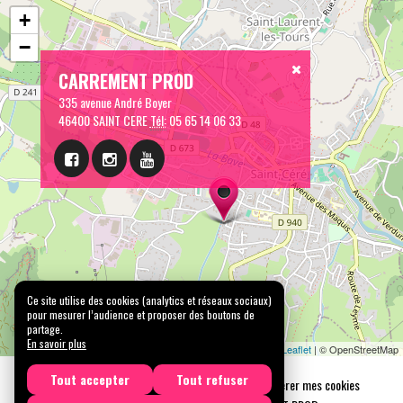
+
−
CARREMENT PROD
335 avenue André Boyer
46400 SAINT CERE
Tél:
05 65 14 06 33
Ce site utilise des cookies (analytics et réseaux sociaux)
pour mesurer l’audience et proposer des boutons de
partage.
En savoir plus
Leaflet
| © OpenStreetMap
Tout accepter
Tout refuser
Mentions légales
Confidentialité
Gérer mes cookies