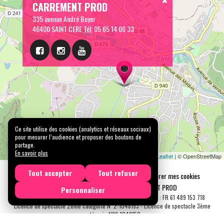
CARREMENT PROD
335 avenue André Boyer
46400 SAINT CERE
Tél:
05 65 14 06 33
Ce site utilise des cookies (analytics et réseaux sociaux)
pour mesurer l’audience et proposer des boutons de
partage.
En savoir plus
Leaflet
| © OpenStreetMap
Tout accepter
Tout refuser
Mentions légales
Confidentialité
Gérer mes cookies
Tous droits réservés © 2026 |
CARREMENT PROD
Personnaliser
N° SIRET : 489 153 718 00031 - APE : 9001 Z - N° TVA Int. : FR 61 489 153 718
Licence de spectacle 2ème catégorie N°2-1048153 - Licence de spectacle 3ème
catégorie N°3-1048152