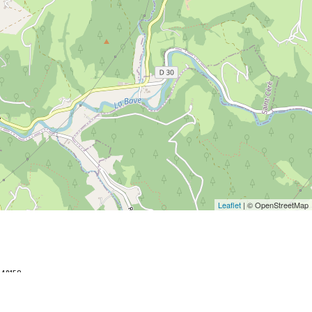
Leaflet
| © OpenStreetMap
048152