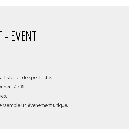
 - EVENT
rtistes et de spectacles.
neur à offrir
ues.
er ensemble un évènement unique.