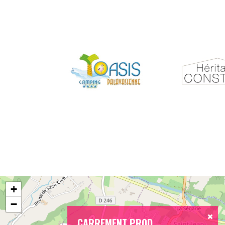
+
−
CARREMENT PROD