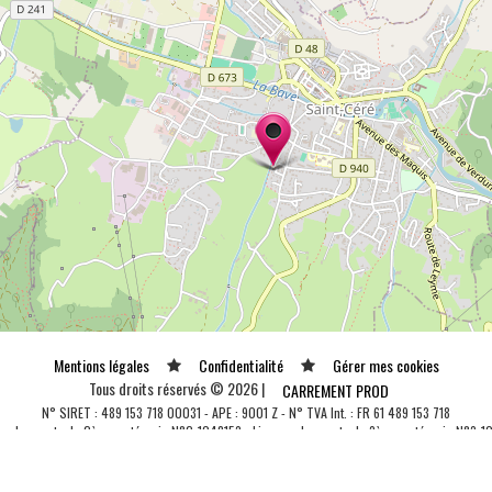
Mentions légales
Confidentialité
Gérer mes cookies
Tous droits réservés © 2026 |
CARREMENT PROD
N° SIRET : 489 153 718 00031 - APE : 9001 Z - N° TVA Int. : FR 61 489 153 718
ce de spectacle 2ème catégorie N°2-1048153 - Licence de spectacle 3ème catégorie N°3-1