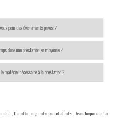
-vous pour des événements privés ?
mps dure une prestation en moyenne ?
le matériel nécessaire à la prestation ?
 mobile
,
Discotheque geante pour etudiants
,
Discotheque en plein