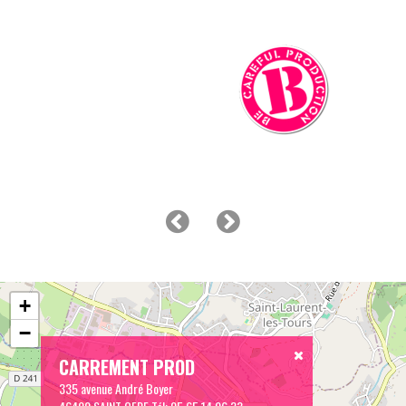
+
−
CARREMENT PROD
335 avenue André Boyer