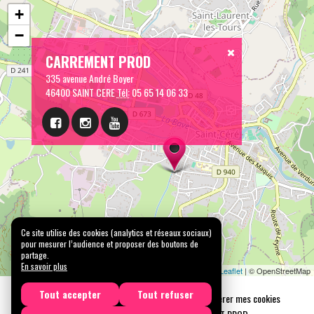
+
−
CARREMENT PROD
335 avenue André Boyer
46400 SAINT CERE
Tél:
05 65 14 06 33
Ce site utilise des cookies (analytics et réseaux sociaux)
pour mesurer l’audience et proposer des boutons de
partage.
En savoir plus
Leaflet
| © OpenStreetMap
Tout accepter
Tout refuser
Mentions légales
Confidentialité
Gérer mes cookies
Tous droits réservés © 2026 |