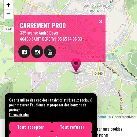
+
−
CARREMENT PROD
335 avenue André Boyer
46400 SAINT CERE
Tél:
05 65 14 06 33
Ce site utilise des cookies (analytics et réseaux sociaux)
pour mesurer l’audience et proposer des boutons de
partage.
En savoir plus
Leaflet
| © OpenStreetMap
Tout accepter
Tout refuser
Mentions légales
Confidentialité
Gérer mes cookies
Tous droits réservés © 2026 |
CARREMENT PROD