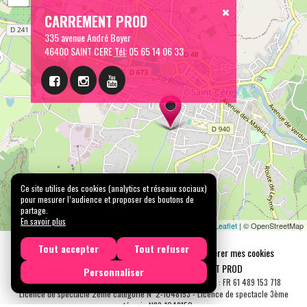
CARREMENT PROD
335 avenue André Boyer
46400 SAINT CERE
Tél:
05 65 14 06 33
Ce site utilise des cookies (analytics et réseaux sociaux)
pour mesurer l’audience et proposer des boutons de
partage.
En savoir plus
Leaflet
| © OpenStreetMap
Tout accepter
Tout refuser
Mentions légales
Confidentialité
Gérer mes cookies
Tous droits réservés © 2026 |
CARREMENT PROD
Personnaliser
N° SIRET : 489 153 718 00031 - APE : 9001 Z - N° TVA Int. : FR 61 489 153 718
Licence de spectacle 2ème catégorie N°2-1048153 - Licence de spectacle 3ème
catégorie N°3-1048152