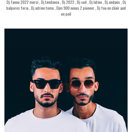
Dj fanou 2022 merci
,
Dj tendance
,
Dj 2022
,
Dj sud
,
Dj latino
,
Dj andyxis
,
Dj
balpores feria
,
Dj adrien toma
,
Djm 900 nexus 2 pioneer
,
Dj fou en chair and
en poil