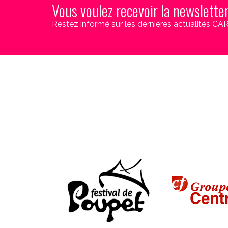
Vous voulez recevoir la newslette
Restez informé sur les dernières actualités