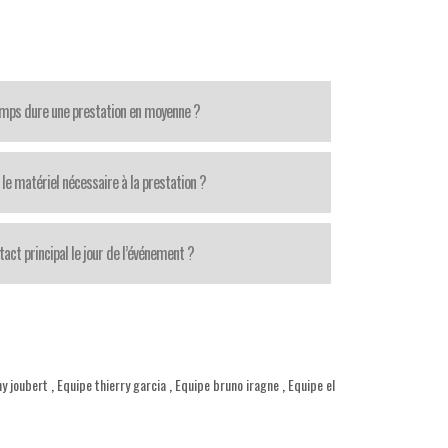
mps dure une prestation en moyenne ?
le matériel nécessaire à la prestation ?
tact principal le jour de l’événement ?
y joubert
,
Equipe thierry garcia
,
Equipe bruno iragne
,
Equipe el