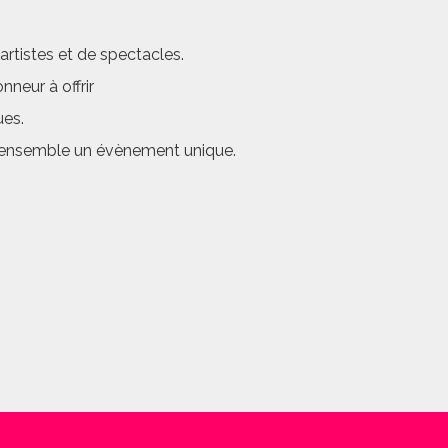
rtistes et de spectacles.
neur à offrir
ues.
er ensemble un évènement unique.