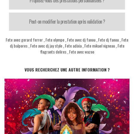
Proposez-vous des prestations personnalisées ?
Peut-on modifier la prestation après validation ?
Fete avec gerard ferrer
,
Fete olympe
,
Fete avec dj fanou
,
Fete dj fanou
,
Fete
dj balpores
,
Fete avec dj jay style
,
Fete adixia
,
Fete mikael vigneau
,
Fete
flagrants delires
,
Fete avec wazoo
VOUS RECHERCHEZ UNE AUTRE INFORMATION ?