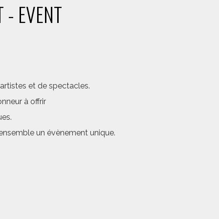
 - EVENT
rtistes et de spectacles.
neur à offrir
ues.
er ensemble un évènement unique.