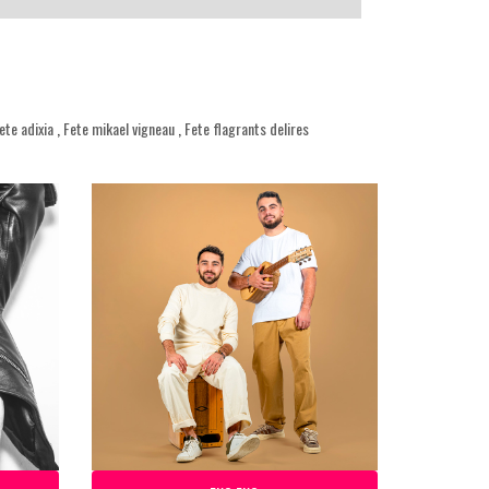
ete adixia
,
Fete mikael vigneau
,
Fete flagrants delires