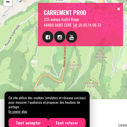
−
CARREMENT PROD
335 avenue André Boyer
46400 SAINT CERE
Tél:
05 65 14 06 33
Ce site utilise des cookies (analytics et réseaux sociaux)
pour mesurer l’audience et proposer des boutons de
partage.
En savoir plus
Tout accepter
Tout refuser
Licen