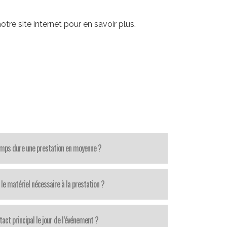
re site internet pour en savoir plus.
mps dure une prestation en moyenne ?
le matériel nécessaire à la prestation ?
tact principal le jour de l’événement ?