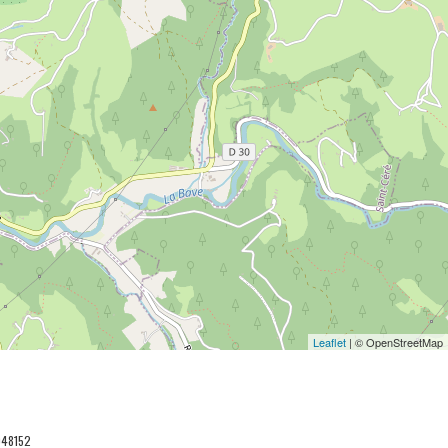
Leaflet
| © OpenStreetMap
048152