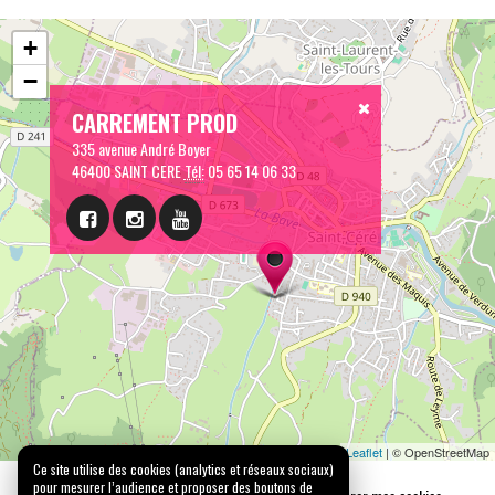
+
−
CARREMENT PROD
335 avenue André Boyer
46400 SAINT CERE
Tél:
05 65 14 06 33
Leaflet
| © OpenStreetMap
Ce site utilise des cookies (analytics et réseaux sociaux)
pour mesurer l’audience et proposer des boutons de