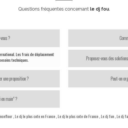
Questions fréquentes concernant
le dj fou
.
-vous ?
Comme
ternational. Les frais de déplacement
Proposez-vous des solutions
 besoins techniques.
er une proposition ?
Peut-on org
é en main” ?
ancefloor
,
Le dj le plus cote en France
,
Le dj le plus cote de France
,
Le dj fun
,
Le dj f