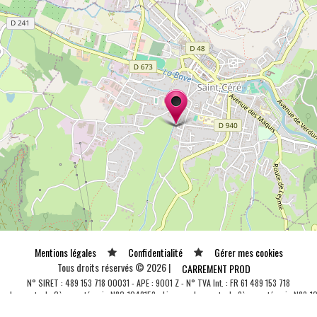
Mentions légales
Confidentialité
Gérer mes cookies
Tous droits réservés © 2026 |
CARREMENT PROD
N° SIRET : 489 153 718 00031 - APE : 9001 Z - N° TVA Int. : FR 61 489 153 718
ce de spectacle 2ème catégorie N°2-1048153 - Licence de spectacle 3ème catégorie N°3-1