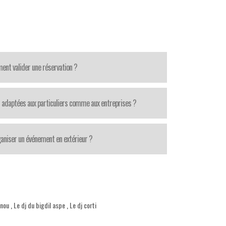
nt valider une réservation ?
 adaptées aux particuliers comme aux entreprises ?
aniser un événement en extérieur ?
anou
,
Le dj du bigdil aspe
,
Le dj corti