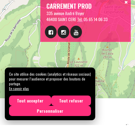
CARREMENT PROD
335 avenue André Boyer
46400 SAINT CERE
Tél:
05 65 14 06 33
Ce site utilise des cookies (analytics et réseaux sociaux)
pour mesurer l’audience et proposer des boutons de
partage.
En savoir plus
Tout accepter
Tout refuser
Personnaliser
Licen