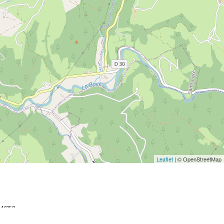
Leaflet
| © OpenStreetMap
048152