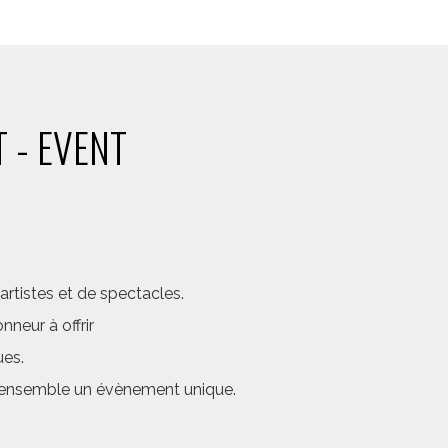
 - EVENT
rtistes et de spectacles.
neur à offrir
ues.
er ensemble un évènement unique.