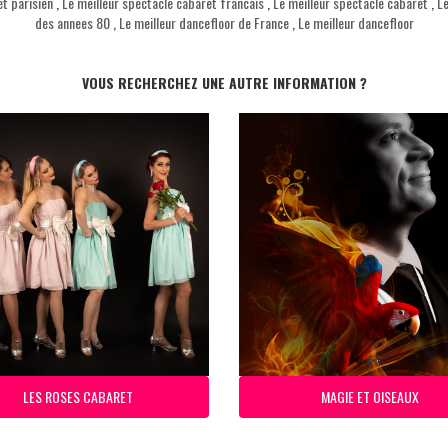
et parisien
,
Le meilleur spectacle cabaret francais
,
Le meilleur spectacle cabaret
,
Le
des annees 80
,
Le meilleur dancefloor de France
,
Le meilleur dancefloor
VOUS RECHERCHEZ UNE AUTRE INFORMATION ?
LES ROSES CABARET
MAGIE ET OISEAUX