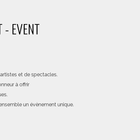
 - EVENT
rtistes et de spectacles.
neur à offrir
ues.
er ensemble un évènement unique.