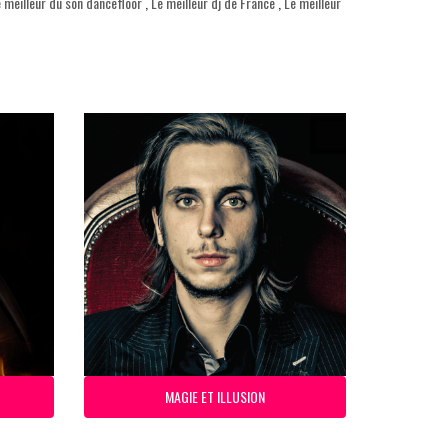
 meilleur du son dancefloor
,
Le meilleur dj de France
,
Le meilleur
MAGIE ET ILLUSION