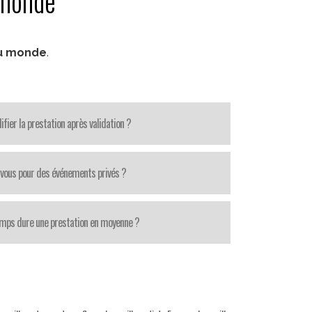
 monde
au monde
.
fier la prestation après validation ?
-vous pour des événements privés ?
mps dure une prestation en moyenne ?