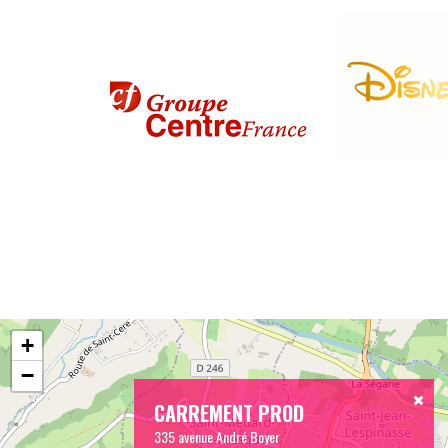
+
−
CARREMENT PROD
335 avenue André Boyer
46400 SAINT CERE
Tél:
05 65 14 06 33