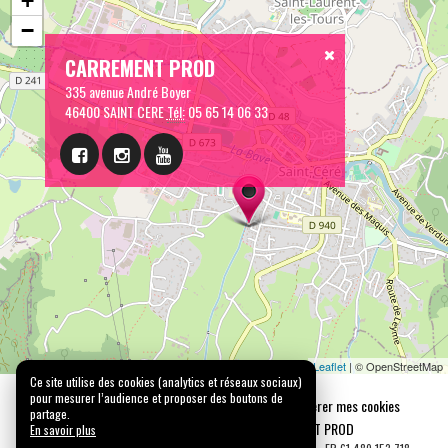
+
−
CARREMENT PROD
335 avenue André Boyer
46400 SAINT CERE
Tél:
05 65 14 06 33
Leaflet
| © OpenStreetMap
Ce site utilise des cookies (analytics et réseaux sociaux)
pour mesurer l’audience et proposer des boutons de
Mentions légales
Confidentialité
Gérer mes cookies
partage.
Tous droits réservés © 2026 |
CARREMENT PROD
En savoir plus