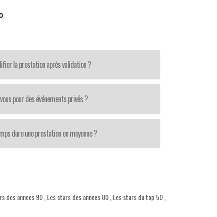
0
.
fier la prestation après validation ?
-vous pour des événements privés ?
mps dure une prestation en moyenne ?
rs des annees 90
,
Les stars des annees 80
,
Les stars du top 50
,