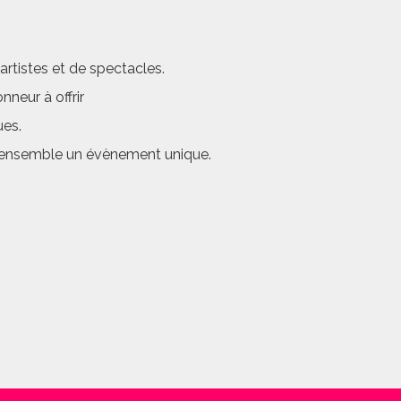
rtistes et de spectacles.
neur à offrir
ues.
er ensemble un évènement unique.