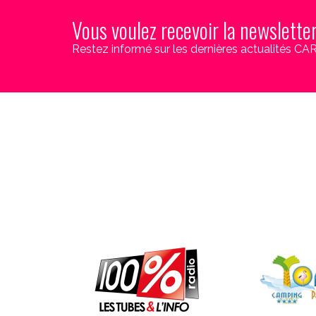
Vous voulez recevoir la newslette
Restez informé sur les dernières actualités