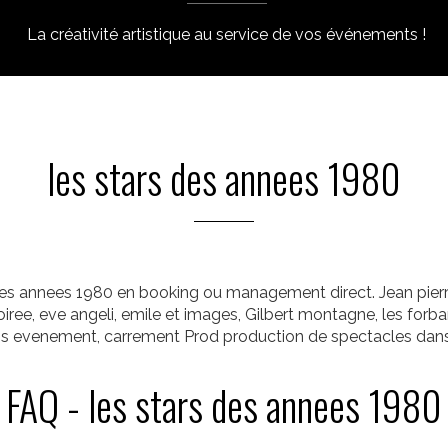
La créativité artistique au service de vos événements !
les stars des annees 1980
s annees 1980 en booking ou management direct. Jean pierre 
iree, eve angeli, emile et images, Gilbert montagne, les forb
os evenement, carrement Prod production de spectacles dans
FAQ - les stars des annees 1980